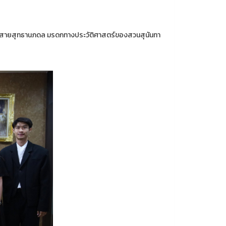
อาคารสายสุทธานภดล มรดกทางประวัติศาสตร์ของสวนสุนันทา