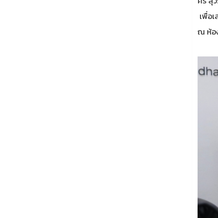
ศรี ส
เพื่อเ
ณ ห้อ