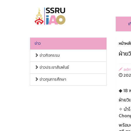
เก
ข่าว
หน้าหลั
ฝ่าย
ข่าวกิจกรรม
ข่าวประชาสัมพันธ์
admi
2026
ข่าวทุนการศึกษา
◆ 18 
ฝ่ายว
✧ นำโด
Chong
พร้อม