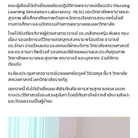
คณะผู้เยือนได้เข้าเยี่ยมชมห้องปฏิบัติการพยาบาลเสมือนจริง (Nursing
Learning Simulation Laboratory : NLSL) ของวิทยาลัยพยาบาลและ
สุขภาพ เพื่อศึกษาศักยภาพด้านการจัดการเรียนการสอน เทคโนโลยี
ทางการศึกษา และนวัตกรรมด้านการพยาบาลของมหาวิทยาลัย
โดยได้รับเกียรติจากผู้ช่วยศาสตราจารย์ ดร.เภสัชกรหญิง พิมพร ทอง
เมือง รองอธิการบดีวิทยาเขตสมุทรสงคราม พร้อมด้วย อาจารย์
ดร.รัตนา ปานเรียนแสน รองคณบดีฝ่ายบริหาร วิทยาลัยสหเวชศาสตร์
และดร.อารยา ทิพย์วงศ์ รองคณบดีฝ่ายแผนงานและประกันคุณภาพ
วิทยาลัยพยาบาลและสุขภาพ คณาจารย์ และบุคลากร ร่วมให้การ
ต้อนรับ
ณ ห้องประชุมศาสตราจารย์นายแพทย์อดุลย์ วิริเวชกุล ชั้น 5 วิทยาลัย
สหเวชศาสตร์ มหาวิทยาลัยราชภัฏ
นอกจากนี้ ยังได้เข้าเยี่ยมชม พิพิธภัณฑ์อาคารสายสุทธานภดล มรดก
ทางประวัติศาสตร์ของสวนสุนันทา โดยมีภัณฑารักษ์จากสำนักงานศิลปะ
และวัฒนธรรมเป็นผู้นำชม