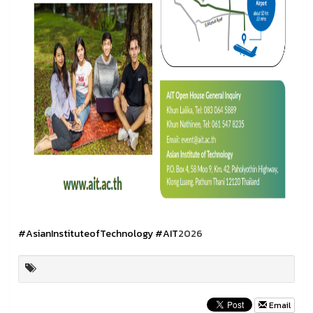
#AsianInstituteofTechnology
#AIT
2026
Email